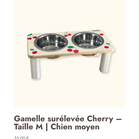
25,00 €
à
48,00 €
Gamelle surélevée Cherry –
Taille M | Chien moyen
35,00
€