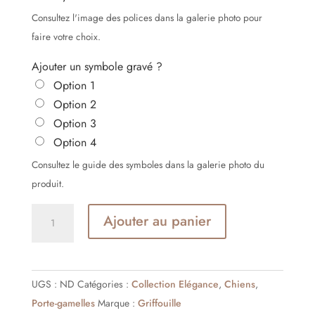
Consultez l'image des polices dans la galerie photo pour
faire votre choix.
Ajouter un symbole gravé ?
Option 1
Option 2
Option 3
Option 4
Consultez le guide des symboles dans la galerie photo du
produit.
quantité
Ajouter au panier
de
Gamelle
Design
UGS :
ND
Catégories :
Collection Elégance
,
Chiens
,
Personnalisée
Porte-gamelles
Marque :
Griffouille
pour