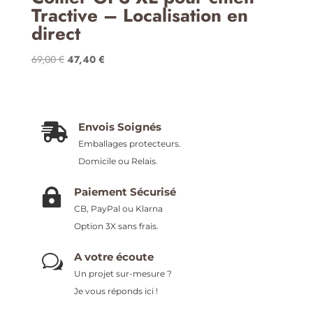
Tractive – Localisation en
direct
Le
Le
69,00
€
47,40
€
prix
prix
initial
actuel
était :
est :
69,00 €.
47,40 €.
Envois Soignés

Emballages protecteurs.
Domicile ou Relais.
Paiement Sécurisé

CB, PayPal ou Klarna
Option 3X sans frais.
A votre écoute
w
Un projet sur-mesure ?
Je vous réponds ici !