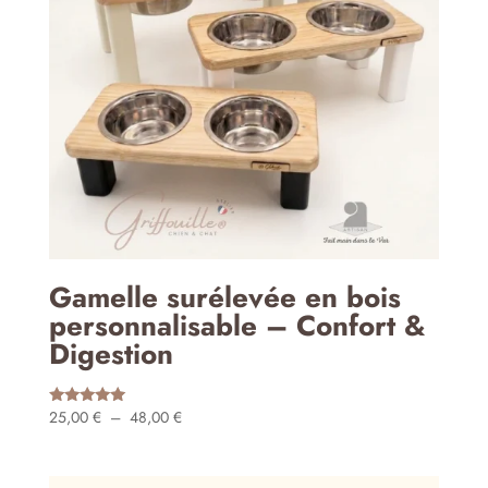
Gamelle surélevée en bois
personnalisable – Confort &
Digestion
Plage
25,00
€
–
48,00
€
Note
5.00
de
sur 5
prix :