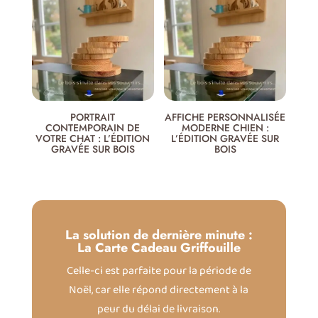
PORTRAIT
AFFICHE PERSONNALISÉE
CONTEMPORAIN DE
MODERNE CHIEN :
VOTRE CHAT : L’ÉDITION
L’ÉDITION GRAVÉE SUR
GRAVÉE SUR BOIS
BOIS
La solution de dernière minute :
La Carte Cadeau Griffouille
Celle-ci est parfaite pour la période de
Noël, car elle répond directement à la
peur du délai de livraison.