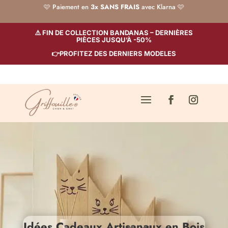
🩷 Paiement en
3x SANS FRAIS
avec Klarna 🩷
⚠️ FIN DE COLLECTION BANDANAS – DERNIÈRES
PIÈCES JUSQU’À -50%
👉PROFITEZ DES DERNIERS MODELES
Idées Cadeaux Artisanaux en Bois