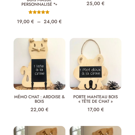
25,00
€
PERSONNALISÉ 🐾
Note
Plage
19,00
€
–
24,00
€
5.00
sur 5
de
prix :
19,00 €
à
24,00 €
MÉMO CHAT : ARDOISE &
PORTE MANTEAU BOIS
BOIS
« TÊTE DE CHAT »
22,00
€
17,00
€