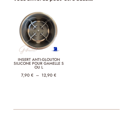
INSERT ANTI-GLOUTON
SILICONE POUR GAMELLE S
OU L
Plage
7,90
€
–
12,90
€
de
prix :
7,90 €
à
12,90 €