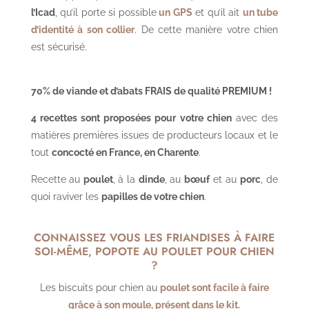
l’Icad
, qu’il porte si possible
un GPS
et qu’il ait
un tube
d’identité à son collier
. De cette manière votre chien
est sécurisé.
70% de viande et d’abats FRAIS de qualité PREMIUM !
4 recettes sont proposées pour votre chien
avec des
matières premières issues de producteurs locaux et le
tout
concocté en France, en Charente
.
Recette au
poulet
, à la
dinde
, au
bœuf
et au
porc
, de
quoi raviver les
papilles de votre chien
.
CONNAISSEZ VOUS LES FRIANDISES À FAIRE
SOI-MÊME, POPOTE AU POULET POUR CHIEN
?
Les biscuits pour chien au
poulet sont facile à faire
grâce à son moule, présent dans le kit.