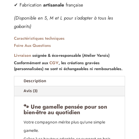
&
✔ Fabrication
artisanale
française
Digestion
(Disponible en S, M et L pour s’adapter à tous les
gabarits)
Caractéristiques techniques
Foire Aux Questions
Livraison
soignée & éco-responsable (Atelier Varois)
Conformément aux
CGV
, les créations gravées
(personnalisées) ne sont ni échangeables ni remboursables.
Description
Avis (3)
🐾 Une gamelle pensée pour son
bien-être au quotidien
Votre compagnon mérite plus qu’une simple
gamelle.
Grâce à sa hauteur adaptée, ce support en bois