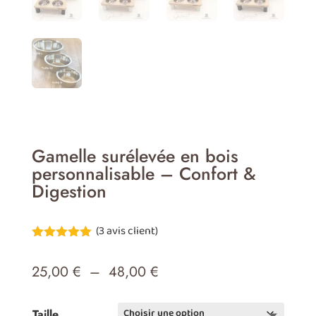
Gamelle surélevée en bois
personnalisable – Confort &
Digestion
(
3
avis client)
Noté
5.00
sur 5
Plage
25,00
€
–
48,00
€
basé sur
notations
de
client
prix :
Taille