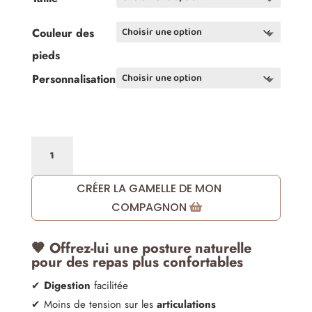
25,00 €
à
Couleur des
48,00 €
pieds
Personnalisation
quantité
de
Gamelle
CRÉER LA GAMELLE DE MON
surélevée
COMPAGNON
en
bois
🧡 Offrez-lui une posture naturelle
personnalisable
pour des repas plus confortables
–
✔
Digestion
facilitée
Confort
✔ Moins de tension sur les
articulations