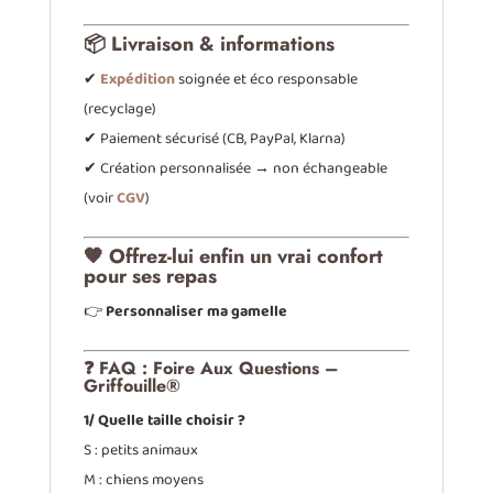
📦 Livraison & informations
✔
Expédition
soignée et éco responsable
(recyclage)
✔ Paiement sécurisé (CB, PayPal, Klarna)
✔ Création personnalisée → non échangeable
(voir
CGV
)
🧡 Offrez-lui enfin un vrai confort
pour ses repas
👉
Personnaliser ma gamelle
❓ FAQ : Foire Aux Questions –
Griffouille®
1/ Quelle taille choisir ?
S : petits animaux
M : chiens moyens