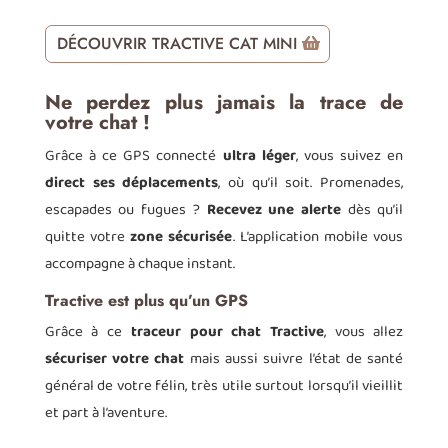
prix
prix
initial
actuel
DÉCOUVRIR TRACTIVE CAT MINI
était :
est :
49,00 €.
24,50 €.
Ne perdez plus jamais la trace de
votre chat !
Grâce à ce GPS connecté
ultra léger
, vous suivez en
direct ses déplacements
, où qu’il soit. Promenades,
escapades ou fugues ?
Recevez une alerte
dès qu’il
quitte votre
zone sécurisée
. L’application mobile vous
accompagne à chaque instant.
Tractive est plus qu’un GPS
Grâce à ce
traceur pour chat Tractive
, vous allez
sécuriser votre chat
mais aussi suivre l’état de santé
général de votre félin, très utile surtout lorsqu’il vieillit
et part à l’aventure.