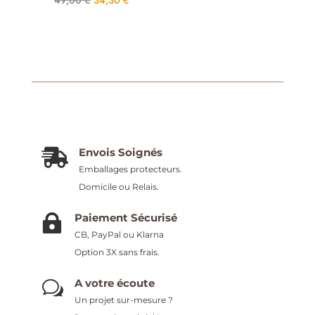
49,00
€
34,30
€
prix
prix
initial
actuel
était :
est :
49,00 €.
34,30 €.
Envois Soignés

Emballages protecteurs.
Domicile ou Relais.
Paiement Sécurisé

CB, PayPal ou Klarna
Option 3X sans frais.
A votre écoute
w
Un projet sur-mesure ?