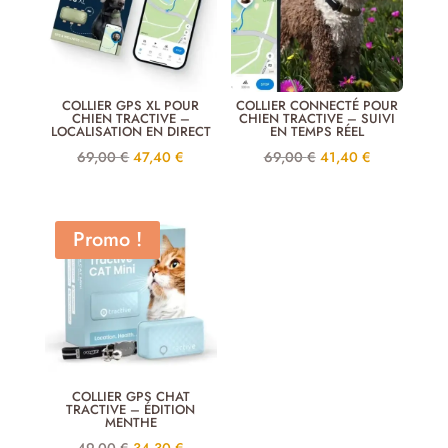
COLLIER GPS XL POUR
COLLIER CONNECTÉ POUR
CHIEN TRACTIVE –
CHIEN TRACTIVE – SUIVI
LOCALISATION EN DIRECT
EN TEMPS RÉEL
Le
Le
Le
Le
69,00
€
47,40
€
69,00
€
41,40
€
prix
prix
prix
prix
initial
actuel
initial
actuel
était :
est :
était :
est :
Promo !
69,00 €.
47,40 €.
69,00 €.
41,40 €.
COLLIER GPS CHAT
TRACTIVE – ÉDITION
MENTHE
Le
Le