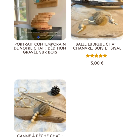
PORTRAIT CONTEMPORAIN
BALLE LUDIQUE CHAT :
DE VOTRE CHAT : L’ÉDITION
CHANVRE, BOIS ET SISAL
GRAVÉE SUR BOIS
Note
5,00
€
5.00
sur 5
CANNE À PÊCHE CHAT :