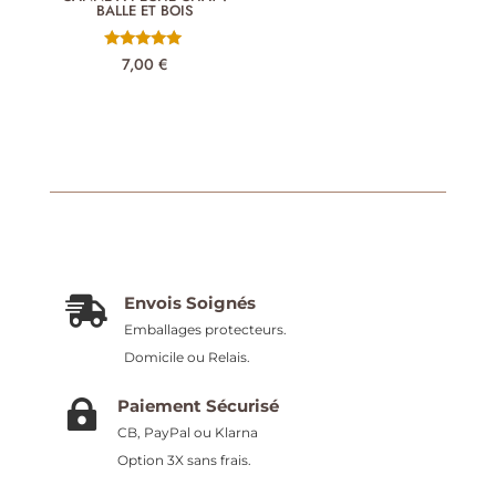
BALLE ET BOIS
Note
7,00
€
5.00
sur 5
Envois Soignés

Emballages protecteurs.
Domicile ou Relais.
Paiement Sécurisé

CB, PayPal ou Klarna
Option 3X sans frais.