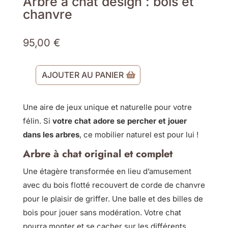
Arbre à chat design : bois et
chanvre
95,00
€
AJOUTER AU PANIER
quantité
de
Une aire de jeux unique et naturelle pour votre
Arbre
félin. Si
votre chat adore se percher et jouer
à
dans les arbres
, ce mobilier naturel est pour lui !
chat
design
Arbre à chat original et complet
:
Une étagère transformée en lieu d’amusement
bois
avec du bois flotté recouvert de corde de chanvre
et
pour le plaisir de griffer. Une balle et des billes de
chanvre
bois pour jouer sans modération. Votre chat
pourra monter et se cacher sur les différents