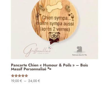
Pancarte Chien « Humour & Poils » – Bois
Massif Personnalisé 🐾
Plage
19,00
€
–
24,00
€
Note
5.00
de
sur 5
prix :
19,00 €
à
24,00 €